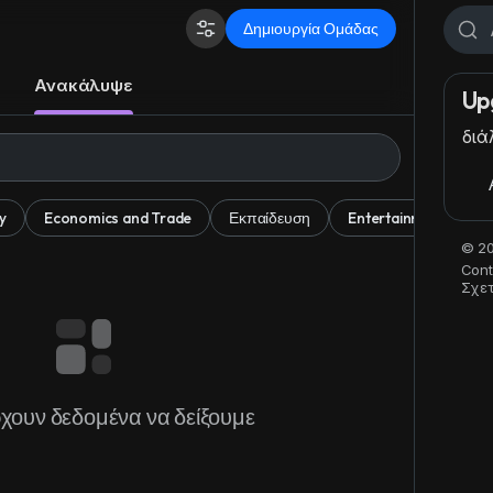
Δημιουργία Ομάδας
Ανακάλυψε
Up
διά
y
Economics and Trade
Εκπαίδευση
Entertainment
M
© 20
Cont
Σχετ
χουν δεδομένα να δείξουμε