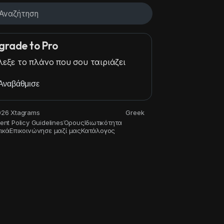
grade to Pro
λεξε το πλάνο που σου ταιριάζει
Αναβάθμισε
ovies and Animation
Gaming
History and Facts
Live Style
26 Xtagrams
Greek
ent Policy Guidelines
Όρους
Ιδιωτικότητα
ικά
Επικοινώνησε μαζί μας
Κατάλογος